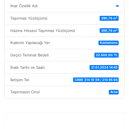
İmar Özellik Adı
2
Taşınmaz Yüzölçümü
390,76 m
2
Hazine Hissesi Taşınmaz Yüzölçümü
390,76 m
İhalenin Yapılacağı Yer
Kastamonu
Geçici Teminat Bedeli
22.500,00 TL
İhale Tarihi ve Saati
31.01.2024 14:45
İletişim Tel
(366) 214 10 59 / 214 95 64
Taşınmazın Cinsi
Arsa