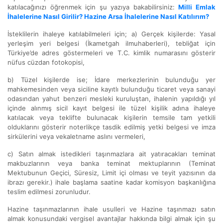
katılacağınızı öğrenmek için şu yazıya bakabilirsiniz:
Milli Emlak
İhalelerine Nasıl Girilir? Hazine Arsa İhalelerine Nasıl Katılırım?
İsteklilerin ihaleye katılabilmeleri için; a) Gerçek kişilerde: Yasal
yerleşim yeri belgesi (İkametgah ilmuhaberleri), tebliğat için
Türkiye’de adres göstermeleri ve T.C. kimlik numarasını gösterir
nüfus cüzdan fotokopisi,
b) Tüzel kişilerde ise; İdare merkezlerinin bulunduğu yer
mahkemesinden veya siciline kayıtlı bulunduğu ticaret veya sanayi
odasından yahut benzeri mesleki kuruluştan, ihalenin yapıldığı yıl
içinde alınmış sicil kayıt belgesi ile tüzel kişilik adına ihaleye
katılacak veya teklifte bulunacak kişilerin temsile tam yetkili
olduklarını gösterir noterlikçe tasdik edilmiş yetki belgesi ve imza
sirkülerini veya vekaletname aslını vermeleri,
c) Satın almak istedikleri taşınmazlara ait yatıracakları teminat
makbuzlarının veya banka teminat mektuplarının (Teminat
Mektubunun Geçici, Süresiz, Limit içi olması ve teyit yazısının da
ibrazı gerekir.) ihale başlama saatine kadar komisyon başkanlığına
teslim edilmesi zorunludur.
Hazine taşınmazlarının ihale usulleri ve Hazine taşınmazı satın
almak konusundaki vergisel avantajlar hakkında bilgi almak için şu