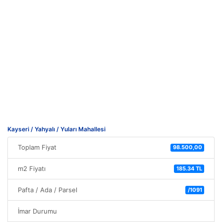
Kayseri / Yahyalı / Yuları Mahallesi
Toplam Fiyat
98.500,00
m2 Fiyatı
185.34 TL
Pafta / Ada / Parsel
/1091
İmar Durumu