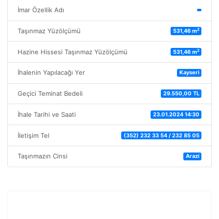
İmar Özellik Adı
2
Taşınmaz Yüzölçümü
531,46 m
2
Hazine Hissesi Taşınmaz Yüzölçümü
531,46 m
İhalenin Yapılacağı Yer
Kayseri
Geçici Teminat Bedeli
29.550,00 TL
İhale Tarihi ve Saati
23.01.2024 14:30
İletişim Tel
(352) 232 33 54 / 232 85 05
Taşınmazın Cinsi
Arazi