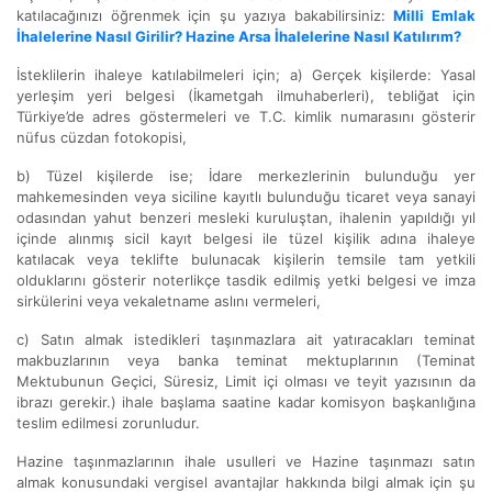
katılacağınızı öğrenmek için şu yazıya bakabilirsiniz:
Milli Emlak
İhalelerine Nasıl Girilir? Hazine Arsa İhalelerine Nasıl Katılırım?
İsteklilerin ihaleye katılabilmeleri için; a) Gerçek kişilerde: Yasal
yerleşim yeri belgesi (İkametgah ilmuhaberleri), tebliğat için
Türkiye’de adres göstermeleri ve T.C. kimlik numarasını gösterir
nüfus cüzdan fotokopisi,
b) Tüzel kişilerde ise; İdare merkezlerinin bulunduğu yer
mahkemesinden veya siciline kayıtlı bulunduğu ticaret veya sanayi
odasından yahut benzeri mesleki kuruluştan, ihalenin yapıldığı yıl
içinde alınmış sicil kayıt belgesi ile tüzel kişilik adına ihaleye
katılacak veya teklifte bulunacak kişilerin temsile tam yetkili
olduklarını gösterir noterlikçe tasdik edilmiş yetki belgesi ve imza
sirkülerini veya vekaletname aslını vermeleri,
c) Satın almak istedikleri taşınmazlara ait yatıracakları teminat
makbuzlarının veya banka teminat mektuplarının (Teminat
Mektubunun Geçici, Süresiz, Limit içi olması ve teyit yazısının da
ibrazı gerekir.) ihale başlama saatine kadar komisyon başkanlığına
teslim edilmesi zorunludur.
Hazine taşınmazlarının ihale usulleri ve Hazine taşınmazı satın
almak konusundaki vergisel avantajlar hakkında bilgi almak için şu