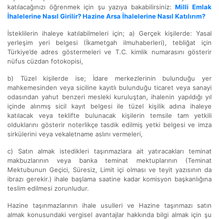
katılacağınızı öğrenmek için şu yazıya bakabilirsiniz:
Milli Emlak
İhalelerine Nasıl Girilir? Hazine Arsa İhalelerine Nasıl Katılırım?
İsteklilerin ihaleye katılabilmeleri için; a) Gerçek kişilerde: Yasal
yerleşim yeri belgesi (İkametgah ilmuhaberleri), tebliğat için
Türkiye’de adres göstermeleri ve T.C. kimlik numarasını gösterir
nüfus cüzdan fotokopisi,
b) Tüzel kişilerde ise; İdare merkezlerinin bulunduğu yer
mahkemesinden veya siciline kayıtlı bulunduğu ticaret veya sanayi
odasından yahut benzeri mesleki kuruluştan, ihalenin yapıldığı yıl
içinde alınmış sicil kayıt belgesi ile tüzel kişilik adına ihaleye
katılacak veya teklifte bulunacak kişilerin temsile tam yetkili
olduklarını gösterir noterlikçe tasdik edilmiş yetki belgesi ve imza
sirkülerini veya vekaletname aslını vermeleri,
c) Satın almak istedikleri taşınmazlara ait yatıracakları teminat
makbuzlarının veya banka teminat mektuplarının (Teminat
Mektubunun Geçici, Süresiz, Limit içi olması ve teyit yazısının da
ibrazı gerekir.) ihale başlama saatine kadar komisyon başkanlığına
teslim edilmesi zorunludur.
Hazine taşınmazlarının ihale usulleri ve Hazine taşınmazı satın
almak konusundaki vergisel avantajlar hakkında bilgi almak için şu