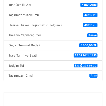
İmar Özellik Adı
Konut Alanı
2
Taşınmaz Yüzölçümü
467,16 m
2
Hazine Hissesi Taşınmaz Yüzölçümü
467,16 m
İhalenin Yapılacağı Yer
Konya
Geçici Teminat Bedeli
5.800,00 TL
İhale Tarihi ve Saati
24.01.2024 12:15
İletişim Tel
(332) 224 56 00
Taşınmazın Cinsi
Arsa