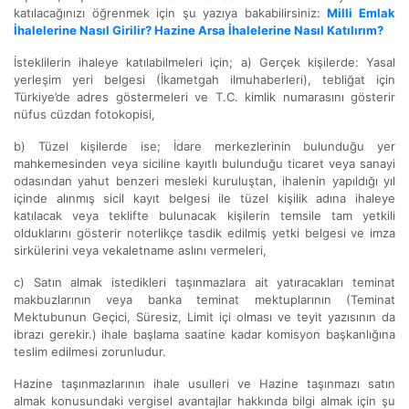
katılacağınızı öğrenmek için şu yazıya bakabilirsiniz:
Milli Emlak
İhalelerine Nasıl Girilir? Hazine Arsa İhalelerine Nasıl Katılırım?
İsteklilerin ihaleye katılabilmeleri için; a) Gerçek kişilerde: Yasal
yerleşim yeri belgesi (İkametgah ilmuhaberleri), tebliğat için
Türkiye’de adres göstermeleri ve T.C. kimlik numarasını gösterir
nüfus cüzdan fotokopisi,
b) Tüzel kişilerde ise; İdare merkezlerinin bulunduğu yer
mahkemesinden veya siciline kayıtlı bulunduğu ticaret veya sanayi
odasından yahut benzeri mesleki kuruluştan, ihalenin yapıldığı yıl
içinde alınmış sicil kayıt belgesi ile tüzel kişilik adına ihaleye
katılacak veya teklifte bulunacak kişilerin temsile tam yetkili
olduklarını gösterir noterlikçe tasdik edilmiş yetki belgesi ve imza
sirkülerini veya vekaletname aslını vermeleri,
c) Satın almak istedikleri taşınmazlara ait yatıracakları teminat
makbuzlarının veya banka teminat mektuplarının (Teminat
Mektubunun Geçici, Süresiz, Limit içi olması ve teyit yazısının da
ibrazı gerekir.) ihale başlama saatine kadar komisyon başkanlığına
teslim edilmesi zorunludur.
Hazine taşınmazlarının ihale usulleri ve Hazine taşınmazı satın
almak konusundaki vergisel avantajlar hakkında bilgi almak için şu