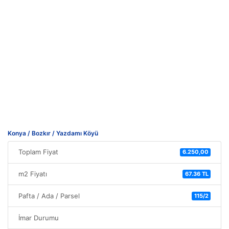
Konya / Bozkır / Yazdamı Köyü
Toplam Fiyat
6.250,00
m2 Fiyatı
67.36 TL
Pafta / Ada / Parsel
115/2
İmar Durumu