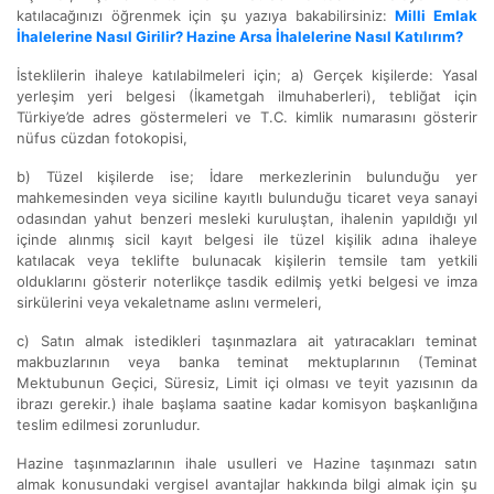
katılacağınızı öğrenmek için şu yazıya bakabilirsiniz:
Milli Emlak
İhalelerine Nasıl Girilir? Hazine Arsa İhalelerine Nasıl Katılırım?
İsteklilerin ihaleye katılabilmeleri için; a) Gerçek kişilerde: Yasal
yerleşim yeri belgesi (İkametgah ilmuhaberleri), tebliğat için
Türkiye’de adres göstermeleri ve T.C. kimlik numarasını gösterir
nüfus cüzdan fotokopisi,
b) Tüzel kişilerde ise; İdare merkezlerinin bulunduğu yer
mahkemesinden veya siciline kayıtlı bulunduğu ticaret veya sanayi
odasından yahut benzeri mesleki kuruluştan, ihalenin yapıldığı yıl
içinde alınmış sicil kayıt belgesi ile tüzel kişilik adına ihaleye
katılacak veya teklifte bulunacak kişilerin temsile tam yetkili
olduklarını gösterir noterlikçe tasdik edilmiş yetki belgesi ve imza
sirkülerini veya vekaletname aslını vermeleri,
c) Satın almak istedikleri taşınmazlara ait yatıracakları teminat
makbuzlarının veya banka teminat mektuplarının (Teminat
Mektubunun Geçici, Süresiz, Limit içi olması ve teyit yazısının da
ibrazı gerekir.) ihale başlama saatine kadar komisyon başkanlığına
teslim edilmesi zorunludur.
Hazine taşınmazlarının ihale usulleri ve Hazine taşınmazı satın
almak konusundaki vergisel avantajlar hakkında bilgi almak için şu