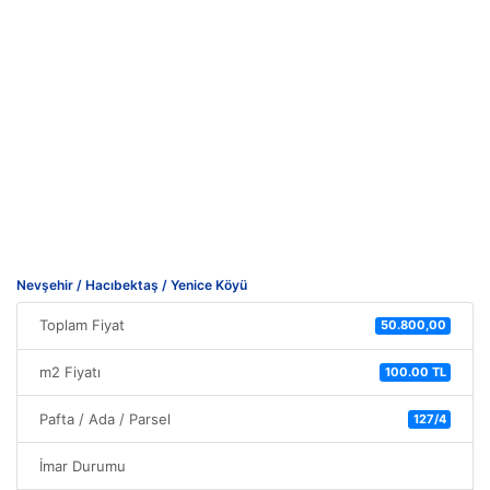
Nevşehir / Hacıbektaş / Yenice Köyü
Toplam Fiyat
50.800,00
m2 Fiyatı
100.00 TL
Pafta / Ada / Parsel
127/4
İmar Durumu