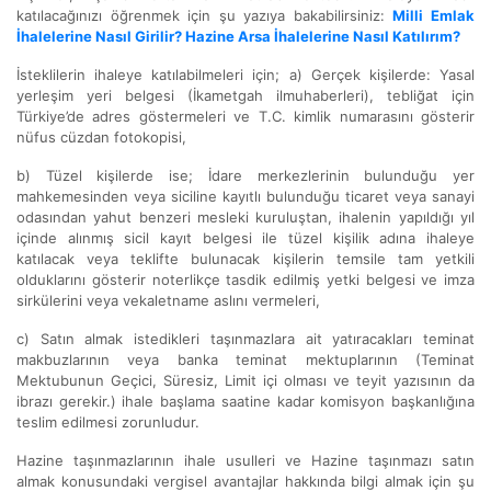
katılacağınızı öğrenmek için şu yazıya bakabilirsiniz:
Milli Emlak
İhalelerine Nasıl Girilir? Hazine Arsa İhalelerine Nasıl Katılırım?
İsteklilerin ihaleye katılabilmeleri için; a) Gerçek kişilerde: Yasal
yerleşim yeri belgesi (İkametgah ilmuhaberleri), tebliğat için
Türkiye’de adres göstermeleri ve T.C. kimlik numarasını gösterir
nüfus cüzdan fotokopisi,
b) Tüzel kişilerde ise; İdare merkezlerinin bulunduğu yer
mahkemesinden veya siciline kayıtlı bulunduğu ticaret veya sanayi
odasından yahut benzeri mesleki kuruluştan, ihalenin yapıldığı yıl
içinde alınmış sicil kayıt belgesi ile tüzel kişilik adına ihaleye
katılacak veya teklifte bulunacak kişilerin temsile tam yetkili
olduklarını gösterir noterlikçe tasdik edilmiş yetki belgesi ve imza
sirkülerini veya vekaletname aslını vermeleri,
c) Satın almak istedikleri taşınmazlara ait yatıracakları teminat
makbuzlarının veya banka teminat mektuplarının (Teminat
Mektubunun Geçici, Süresiz, Limit içi olması ve teyit yazısının da
ibrazı gerekir.) ihale başlama saatine kadar komisyon başkanlığına
teslim edilmesi zorunludur.
Hazine taşınmazlarının ihale usulleri ve Hazine taşınmazı satın
almak konusundaki vergisel avantajlar hakkında bilgi almak için şu