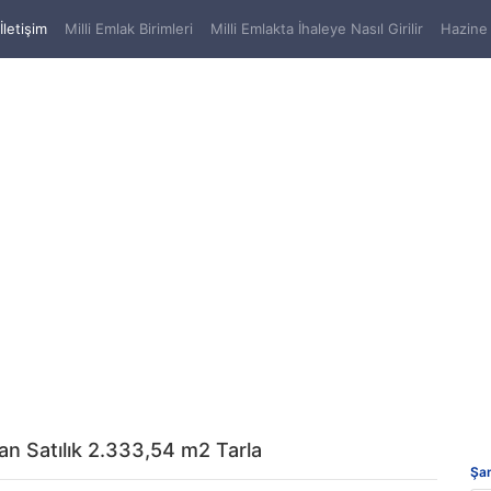
(current)
İletişim
Milli Emlak Birimleri
Milli Emlakta İhaleye Nasıl Girilir
Hazine 
tan Satılık 2.333,54 m2 Tarla
Şan