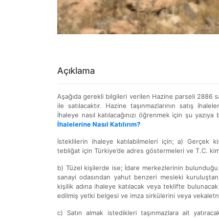
Açıklama
Aşağıda gerekli bilgileri verilen Hazine parseli 2886
ile satılacaktır. Hazine taşınmazlarının satış ihaleleri
İhaleye nasıl katılacağınızı öğrenmek için şu yazıya b
İhalelerine Nasıl Katılırım?
İsteklilerin ihaleye katılabilmeleri için; a) Gerçek 
tebliğat için Türkiye’de adres göstermeleri ve T.C. ki
b) Tüzel kişilerde ise; İdare merkezlerinin bulunduğ
sanayi odasından yahut benzeri mesleki kuruluştan, ih
kişilik adına ihaleye katılacak veya teklifte bulunacak 
edilmiş yetki belgesi ve imza sirkülerini veya vekalet
c) Satın almak istedikleri taşınmazlara ait yatıra