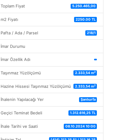
Toplam Fiyat
5.250.465,00
m2 Fiyatı
2250.00 TL
Pafta / Ada / Parsel
218/1
İmar Durumu
İmar Özellik Adı
2
Taşınmaz Yüzölçümü
2.333,54 m
2
Hazine Hissesi Taşınmaz Yüzölçümü
2.333,54 m
İhalenin Yapılacağı Yer
Şanlıurfa
Geçici Teminat Bedeli
1.312.616,25 TL
İhale Tarihi ve Saati
08.10.2024 10:00
İletişim Tel
(414) 313 35 51 / 313 16 25