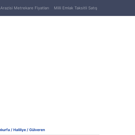
Arazisi Metrekare Fiyatları
Milli Emlak Taksitli Satış
lıurfa / Haliliye / Gülveren