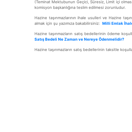
(Teminat Mektubunun Geçici, Süresiz, Limit içi olması 
komisyon başkanlığına teslim edilmesi zorunludur.
Hazine taşınmazlarının ihale usulleri ve Hazine taşı
almak için şu yazımıza bakabilirsiniz:
Milli Emlak İhal
Hazine taşınmazların satış bedellerinin ödeme koşull
Satış Bedeli Ne Zaman ve Nereye Ödenmelidir?
Hazine taşınmazların satış bedellerinin taksitle koşull