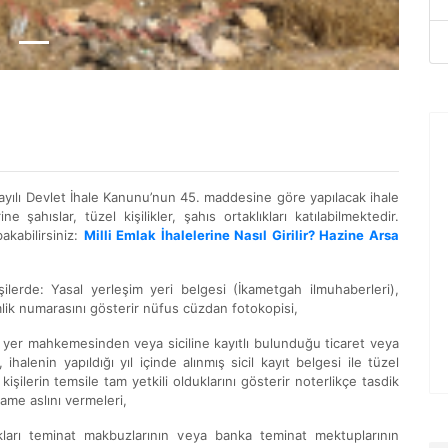
 sayılı Devlet İhale Kanunu’nun 45. maddesine göre yapılacak ihale
ne şahıslar, tüzel kişilikler, şahıs ortaklıkları katılabilmektedir.
akabilirsiniz:
Milli Emlak İhalelerine Nasıl Girilir? Hazine Arsa
kişilerde: Yasal yerleşim yeri belgesi (İkametgah ilmuhaberleri),
mlik numarasını gösterir nüfus cüzdan fotokopisi,
u yer mahkemesinden veya siciline kayıtlı bulunduğu ticaret veya
alenin yapıldığı yıl içinde alınmış sicil kayıt belgesi ile tüzel
kişilerin temsile tam yetkili olduklarını gösterir noterlikçe tasdik
name aslını vermeleri,
cakları teminat makbuzlarının veya banka teminat mektuplarının