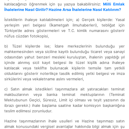
katılacağınızı öğrenmek için şu yazıya bakabilirsiniz:
Milli Emlak
İhalelerine Nasıl Girilir? Hazine Arsa İhalelerine Nasıl Katılırım?
İsteklilerin ihaleye katılabilmeleri için; a) Gerçek kişilerde: Yasal
yerleşim yeri belgesi (İkametgah ilmuhaberleri), tebliğat için
Türkiye’de adres göstermeleri ve T.C. kimlik numarasını gösterir
nüfus cüzdan fotokopisi,
b) Tüzel kişilerde ise; İdare merkezlerinin bulunduğu yer
mahkemesinden veya siciline kayıtlı bulunduğu ticaret veya sanayi
odasından yahut benzeri mesleki kuruluştan, ihalenin yapıldığı yıl
içinde alınmış sicil kayıt belgesi ile tüzel kişilik adına ihaleye
katılacak veya teklifte bulunacak kişilerin temsile tam yetkili
olduklarını gösterir noterlikçe tasdik edilmiş yetki belgesi ve imza
sirkülerini veya vekaletname aslını vermeleri,
c) Satın almak istedikleri taşınmazlara ait yatıracakları teminat
makbuzlarının veya banka teminat mektuplarının (Teminat
Mektubunun Geçici, Süresiz, Limit içi olması ve teyit yazısının da
ibrazı gerekir.) ihale başlama saatine kadar komisyon başkanlığına
teslim edilmesi zorunludur.
Hazine taşınmazlarının ihale usulleri ve Hazine taşınmazı satın
almak konusundaki vergisel avantajlar hakkında bilgi almak için şu