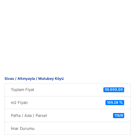
Sivas / Altınyayla / Mutubey Köyü
Toplam Fiyat
55.000,00
m2 Fiyatı
105.28 TL
Pafta / Ada / Parsel
115/9
İmar Durumu