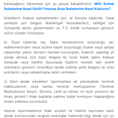
katılacağınızı öğrenmek için şu yazıya bakabilirsiniz:
Milli Emlak
İhalelerine Nasıl Girilir? Hazine Arsa İhalelerine Nasıl Katılırım?
İsteklilerin ihaleye katılabilmeleri için; a) Gerçek kişilerde: Yasal
yerleşim yeri belgesi (İkametgah ilmuhaberleri), tebliğat için
Türkiye’de adres göstermeleri ve T.C. kimlik numarasını gösterir
nüfus cüzdan fotokopisi,
b) Tüzel kişilerde ise; İdare merkezlerinin bulunduğu yer
mahkemesinden veya siciline kayıtlı bulunduğu ticaret veya sanayi
odasından yahut benzeri mesleki kuruluştan, ihalenin yapıldığı yıl
içinde alınmış sicil kayıt belgesi ile tüzel kişilik adına ihaleye
katılacak veya teklifte bulunacak kişilerin temsile tam yetkili
olduklarını gösterir noterlikçe tasdik edilmiş yetki belgesi ve imza
sirkülerini veya vekaletname aslını vermeleri,
c) Satın almak istedikleri taşınmazlara ait yatıracakları teminat
makbuzlarının veya banka teminat mektuplarının (Teminat
Mektubunun Geçici, Süresiz, Limit içi olması ve teyit yazısının da
ibrazı gerekir.) ihale başlama saatine kadar komisyon başkanlığına
teslim edilmesi zorunludur.
Hazine taşınmazlarının ihale usulleri ve Hazine taşınmazı satın
almak konusundaki vergisel avantajlar hakkında bilgi almak için şu