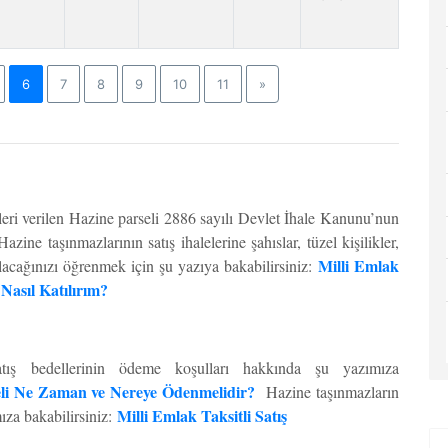
Next
6
7
8
9
10
11
»
leri verilen Hazine parseli 2886 sayılı Devlet İhale Kanunu’nun
azine taşınmazlarının satış ihalelerine şahıslar, tüzel kişilikler,
Milli Emlak
tılacağınızı öğrenmek için şu yazıya bakabilirsiniz:
 Nasıl Katılırım?
atış bedellerinin ödeme koşulları hakkında şu yazımıza
eli Ne Zaman ve Nereye Ödenmelidir?
Hazine taşınmazların
Milli Emlak Taksitli Satış
mıza bakabilirsiniz: