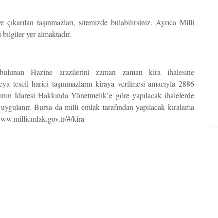
çıkarılan taşınmazları, sitemizde bulabilirsiniz. Ayrıca Milli
bilgiler yer almaktadır.
lunan Hazine arazilerini zaman zaman kira ihalesine
eya tescil harici taşınmazların kiraya verilmesi amacıyla 2886
ının İdaresi Hakkında Yönetmelik’e göre yapılacak ihalelerde
lü uygulanır. Bursa da milli emlak tarafından yapılacak kiralama
//www.milliemlak.gov.tr/#/kira