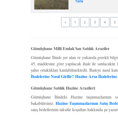
Tarla
Previous
«
1
2
3
4
5
Gümüşhane Milli Emlak'tan Satılık Araziler
Gümüşhane İlinde yer alan ve yukarıda gerekli bilgi
45. maddesine göre yapılacak ihale ile satılacaktır. H
şahıs ortaklıkları katılabilmektedir. İhaleye nasıl ka
İhalelerine Nasıl Girilir? Hazine Arsa İhalelerine
Gümüşhane Satılık Hazine Arazileri
Gümüşhane İlindeki Hazine taşınmazlarının s
Hazine Taşınmazlarının Satış Bed
bakabilirsiniz:
satış bedellerinin taksitle koşulları hakkında şu yazı