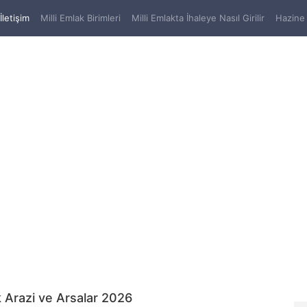
(current)
İletişim
Milli Emlak Birimleri
Milli Emlakta İhaleye Nasıl Girilir
Hazine 
k Arazi ve Arsalar 2026