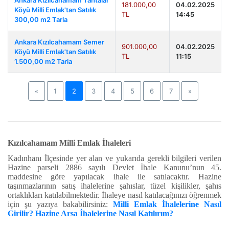
Ankara Kızılcahamam Tahtalar
181.000,00
04.02.2025
Köyü Milli Emlak'tan Satılık
TL
14:45
300,00 m2 Tarla
Ankara Kızılcahamam Semer
901.000,00
04.02.2025
Köyü Milli Emlak'tan Satılık
TL
11:15
1.500,00 m2 Tarla
Previous
Next
«
1
2
3
4
5
6
7
»
Kızılcahamam Milli Emlak İhaleleri
Kadınhanı İlçesinde yer alan ve yukarıda gerekli bilgileri verilen
Hazine parseli 2886 sayılı Devlet İhale Kanunu’nun 45.
maddesine göre yapılacak ihale ile satılacaktır. Hazine
taşınmazlarının satış ihalelerine şahıslar, tüzel kişilikler, şahıs
ortaklıkları katılabilmektedir. İhaleye nasıl katılacağınızı öğrenmek
için şu yazıya bakabilirsiniz:
Milli Emlak İhalelerine Nasıl
Girilir? Hazine Arsa İhalelerine Nasıl Katılırım?