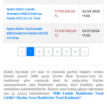
Aydın Didim Çamlık
17.518.500,00
22.04.2025
Mahallesi Milli Emlak'tan
TL
11:00
Satılık 500,52 m2 Tarla
Aydın Didim Yenimahalle
13.200.000,00
23.07.2024
Milli Emlak'tan Satılık 329,82
TL
11:00
m2 Arsa
Previous
Next
«
1
2
3
4
5
6
»
Didim
İlçesinde yer alan ve yukarıda gerekli bilgileri verilen
Hazine parseli 2886 sayılı Devlet İhale Kanunu’nun 45.
maddesine göre yapılacak ihale ile satılacaktır. Hazine
taşınmazlarının satış ihalelerine şahıslar, tüzel kişilikler, şahıs
ortaklıkları katılabilmektedir. İhaleye nasıl katılacağınızı öğrenmek
için şu yazıya bakabilirsiniz:
Milli Emlak İhalelerine Nasıl
Girilir? Hazine Arsa İhalelerine Nasıl Katılırım?