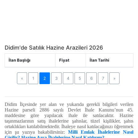
Didim'de Satılık Hazine Arazileri 2026
İlan Başlığı
Fiyat
İlan Tarihi
Previous
Next
«
1
2
3
4
5
6
7
»
Didim
İlçesinde yer alan ve yukarıda gerekli bilgileri verilen
Hazine parseli 2886 sayılı Devlet İhale Kanunu’nun 45.
maddesine göre yapılacak ihale ile satılacaktır. Hazine
taşınmazlarının satış ihalelerine şahıslar, tüzel kişilikler, şahıs
ortaklıkları katılabilmektedir. İhaleye nasıl katılacağınızı öğrenmek
için şu yazıya bakabilirsiniz:
Milli Emlak İhalelerine Nasıl
Girilir? Hazine Arsa İhalelerine Nasıl Katılırım?